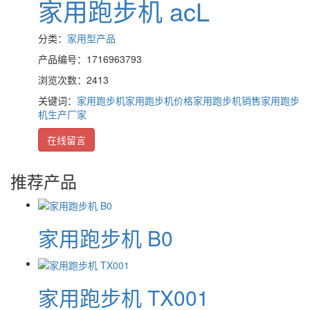
家用跑步机 acL
分类：
家用型产品
产品编号：1716963793
浏览次数：2413
关键词：
家用跑步机
家用跑步机价格
家用跑步机销售
家用跑步
机生产厂家
在线留言
推荐产品
家用跑步机 B0
家用跑步机 TX001