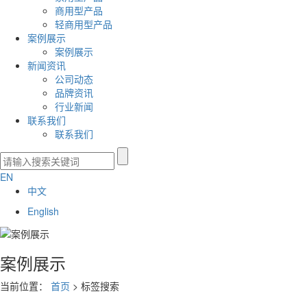
商用型产品
轻商用型产品
案例展示
案例展示
新闻资讯
公司动态
品牌资讯
行业新闻
联系我们
联系我们
EN
中文
English
案例展示
当前位置：
首页
> 标签搜索