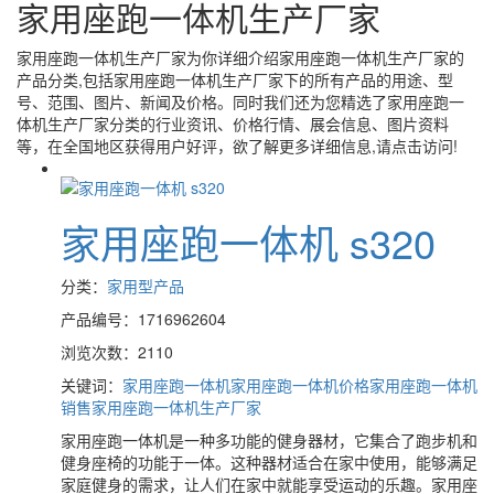
家用座跑一体机生产厂家
家用座跑一体机生产厂家
为你详细介绍
家用座跑一体机生产厂家
的
产品分类,包括
家用座跑一体机生产厂家
下的所有产品的用途、型
号、范围、图片、新闻及价格。同时我们还为您精选了
家用座跑一
体机生产厂家
分类的行业资讯、价格行情、展会信息、图片资料
等，在全国地区获得用户好评，欲了解更多详细信息,请点击访问!
家用座跑一体机 s320
分类：
家用型产品
产品编号：1716962604
浏览次数：2110
关键词：
家用座跑一体机
家用座跑一体机价格
家用座跑一体机
销售
家用座跑一体机生产厂家
家用座跑一体机是一种多功能的健身器材，它集合了跑步机和
健身座椅的功能于一体。这种器材适合在家中使用，能够满足
家庭健身的需求，让人们在家中就能享受运动的乐趣。家用座