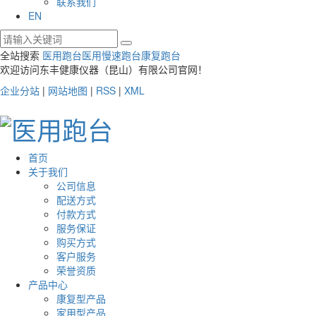
联系我们
EN
全站搜索
医用跑台
医用慢速跑台
康复跑台
欢迎访问东丰健康仪器（昆山）有限公司官网！
企业分站
|
网站地图
|
RSS
|
XML
首页
关于我们
公司信息
配送方式
付款方式
服务保证
购买方式
客户服务
荣誉资质
产品中心
康复型产品
家用型产品