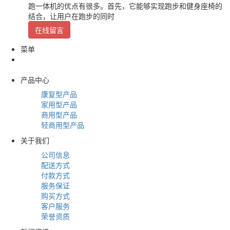
跑一体机的优点有很多。首先，它能够实现跑步和健身座椅的
结合，让用户在跑步的同时
在线留言
菜单
产品中心
康复型产品
家用型产品
商用型产品
轻商用型产品
关于我们
公司信息
配送方式
付款方式
服务保证
购买方式
客户服务
荣誉资质